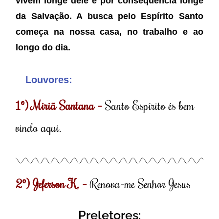
vivem longe dele e por consequência longe
da Salvação. A busca pelo Espírito Santo
começa na nossa casa, no trabalho e ao
longo do dia.
Louvores:
1º) Miriã Santana
–
Santo Espírito és bem
vindo aqui.
2º)
Jeferson K. –
Renova-me Senhor Jesus
Preletores: