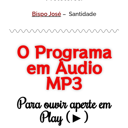
Bispo José
–
Santidade
O Programa
em Áudio
MP3
Para ouvir aperte em
Play (►)