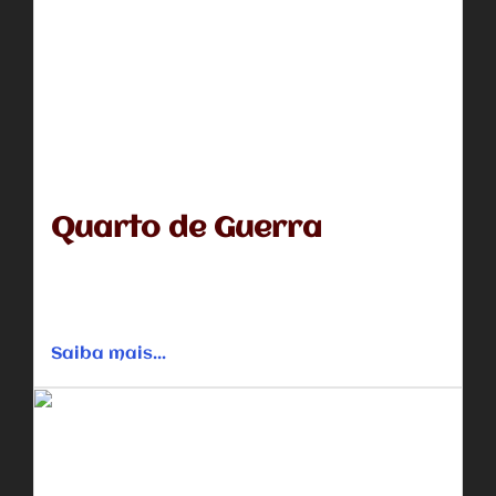
Quarto de Guerra
Elizabeth (Priscilla Evans Shirer) e Tony (T.C. Stallings)
formam um casal em crise de relacionamento. A filha
pequena percebe...
Saiba mais...