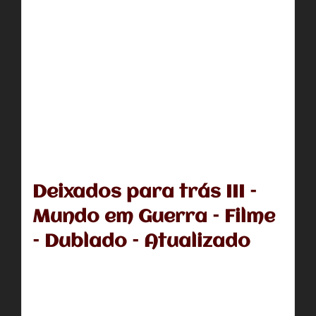
Deixados para trás III –
Mundo em Guerra – Filme
– Dublado – Atualizado
No mundo profetizado no Livro da Revelação, o líder
mundial Nicolae Carpathia (Gordon Currie) enfim
consegue realizar o inimaginável:...