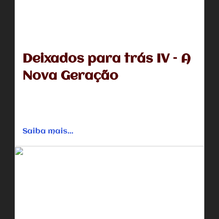
Deixados para trás IV – A
Nova Geração
Quando milhares de pessoas de repente desaparecem do
mundo, o caos começa. Gabby (Amber Frank), junto com
sua irmã...
Saiba mais...