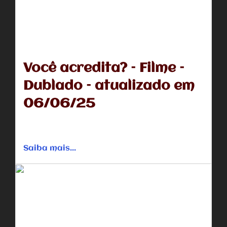
Você acredita? – Filme –
Dublado – atualizado em
06/06/25
Um pastor é questionado por um morador de rua que
encontra por acaso sobre sua crença em Deus, e...
Saiba mais...