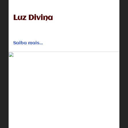
Luz Divina
Sol Harkens ( Kevin Sorbo) é o ateu mais famoso do
mundo. Por sua opinião sempre contundentes e muitas...
Saiba mais...