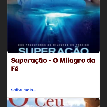
Superação – O Milagre da
Fé
Durante um passeio com a família em uma manhã de
inverno no Lago St Louis, no Missouri, o menino...
Saiba mais...