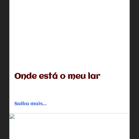
Onde está o meu lar
Os pais de Wenya separaram quando ela tinha dois anos
e depois disso, ela foi morar com seu pai...
Saiba mais...