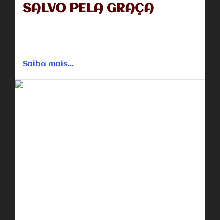
SALVO PELA GRAÇA
Um oficial de polícia aposentado, desanimado com a
perda de sua família, contempla uma decisão dramática
que mudará sua...
Saiba mais...