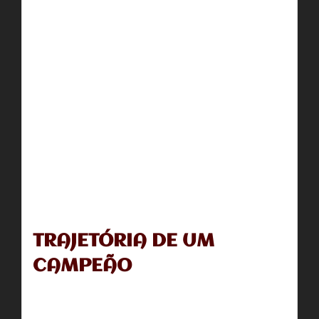
TRAJETÓRIA DE UM
CAMPEÃO
No mundo superalimentado das corridas de terra, um
único erro faz com que a vida de dois homens mude...