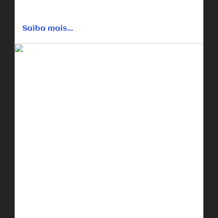
cristãos mais cruel de seu tempo. Tudo muda quando ele
tem...
Saiba mais...