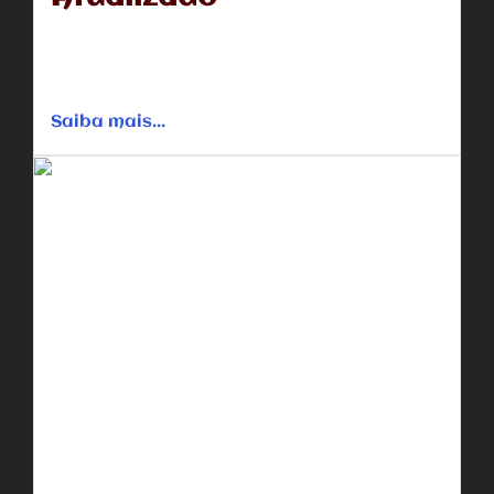
Quando o jovem Josh Wheaton entra para a
universidade, ele conhece um arrogante professor de
filosofia que não acredita...
Saiba mais...