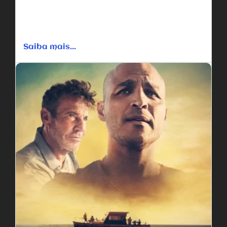
Rebelando-se contra seus pais que se divorciavam,
Matthew faz uma má escolha: destrói a igreja que seu pai
reformava....
Saiba mais...