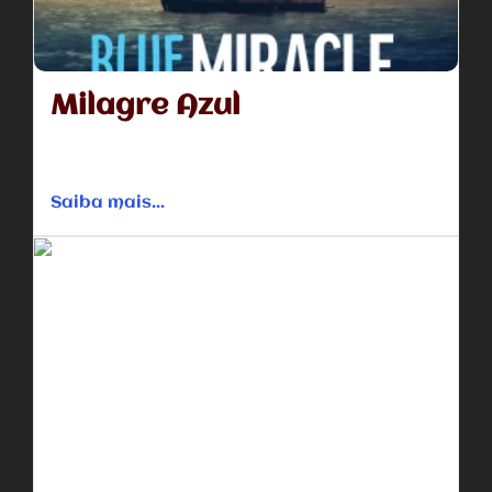
Milagre Azul
Para salvar um orfanato, o tutor e os garotos se juntam a
um barqueiro para tentar ganhar o grande...
Saiba mais...