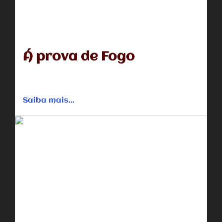
Á prova de Fogo
No trabalho, o bombeiro Caleb Holt é um profissional que
cumpre com todos os princípios, sendo um deles nunca...
Saiba mais...