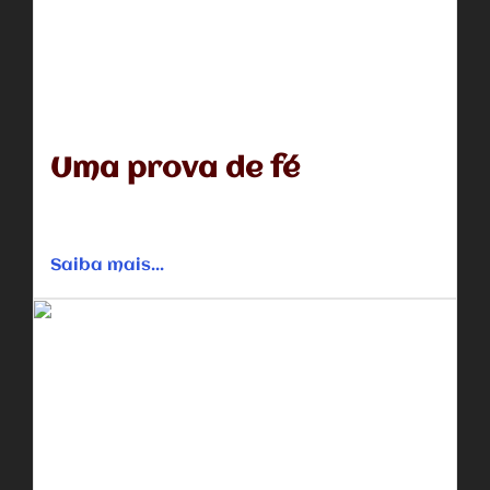
Uma prova de fé
John e Alexa Taylor são um casal quase perfeito, a ponto
de dar inveja a seus vizinhos. Seu filho...
Saiba mais...