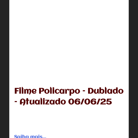
Filme Policarpo – Dublado
– Atualizado 06/06/25
Anna, uma jovem escrava, é resgatada e adotada pelos
cristãos em Esmirna, no segundo século, e ajudada pelo
bispo...
Saiba mais...