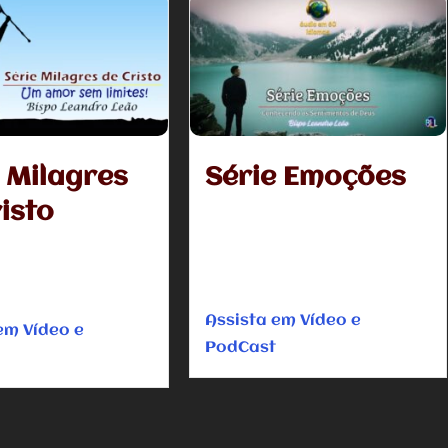
 Milagres
Série Emoções
isto
Com a depressão e outros males
destruindo tantas vidas,
e propor neste momento,
encontramos na bíblia, a chave para
re de olhar para o fundo
uma vida feliz e...
omece a...
Assista em Vídeo e
em Vídeo e
PodCast