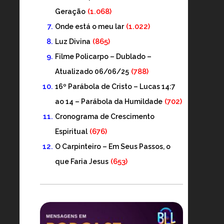
(1.068)
Geração
(1.022)
Onde está o meu lar
(865)
Luz Divina
Filme Policarpo – Dublado –
(788)
Atualizado 06/06/25
16º Parábola de Cristo – Lucas 14:7
(702)
ao 14 – Parábola da Humildade
Cronograma de Crescimento
(676)
Espiritual
O Carpinteiro – Em Seus Passos, o
(653)
que Faria Jesus