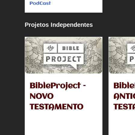
PodCast
Projetos Independentes
BibleProject –
Bible
NOVO
ANTI
TESTAMENTO
TEST
O bible projetct ajuda o leitor à
O bible proj
compreender o conteúdo de cada
compreende
livro da bíblia sagrada de uma
livro da bí