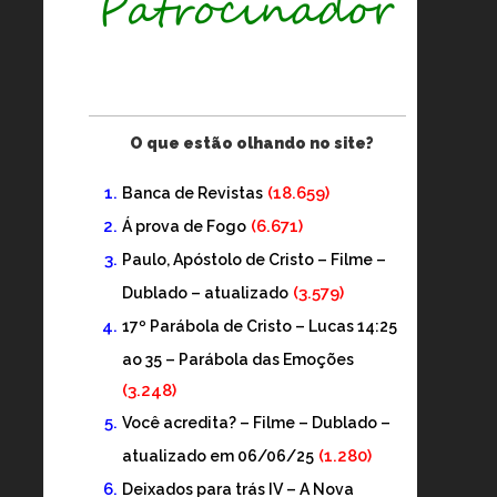
O que estão olhando no site?
(18.659)
Banca de Revistas
(6.671)
Á prova de Fogo
Paulo, Apóstolo de Cristo – Filme –
(3.579)
Dublado – atualizado
17º Parábola de Cristo – Lucas 14:25
ao 35 – Parábola das Emoções
(3.248)
Você acredita? – Filme – Dublado –
(1.280)
atualizado em 06/06/25
Deixados para trás IV – A Nova