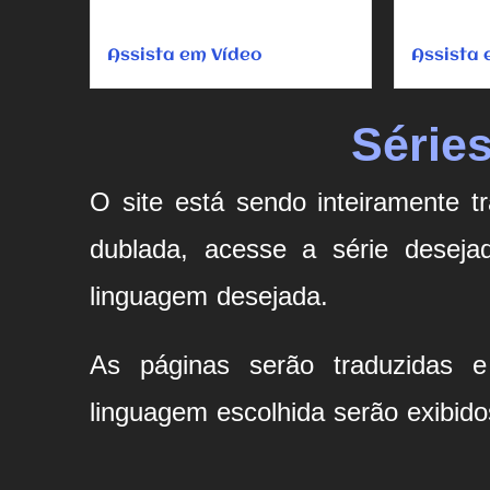
maneira...
maneira...
Assista em Vídeo
Assista 
Série
O site está sendo inteiramente t
dublada, acesse a série desejad
linguagem desejada.
As páginas serão traduzidas 
linguagem escolhida serão exibido