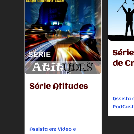
Série
de Cr
Eu quero t
que você pa
Série Atitudes
do poço e c
Vivemos como se fossemos livres, e
Assista 
até certo ponto somos, livres para
PodCast
escolher, não para determinar.
Escolhemos o que...
Assista em Vídeo e