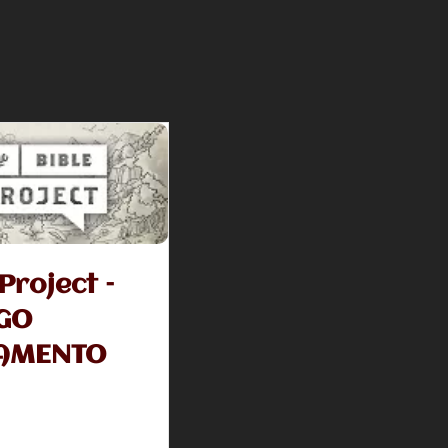
Project –
GO
AMENTO
etct ajuda o leitor à
r o conteúdo de cada
blia sagrada de uma