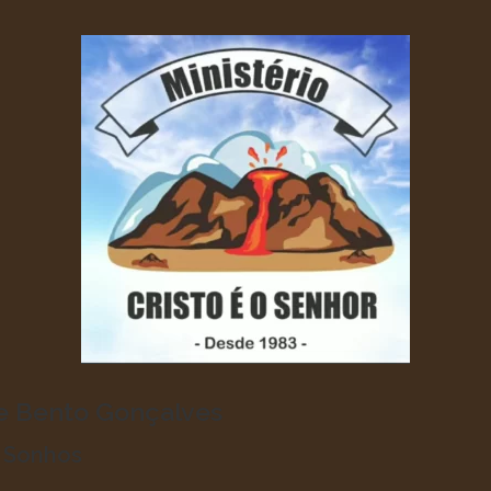
de Bento Gonçalves
o Sonhos