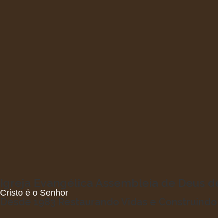
Igreja Evangélica Assembleia de Deus 
Cristo é o Senhor
Desde 1983 Restaurando Vidas e Construind