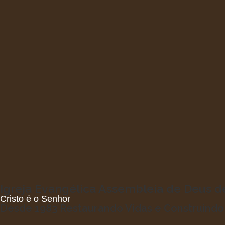
Igreja Evangélica Assembleia de Deus 
Cristo é o Senhor
Desde 1983 Restaurando Vidas e Construind