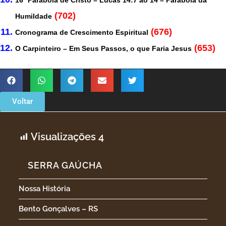
16º Parábola de Cristo – Lucas 14:7 ao 14 – Parábola da
(702)
Humildade
(676)
Cronograma de Crescimento Espiritual
(653)
O Carpinteiro – Em Seus Passos, o que Faria Jesus
Voltar
Visualizações
4
SERRA GAÚCHA
Nossa História
Bento Gonçalves – RS