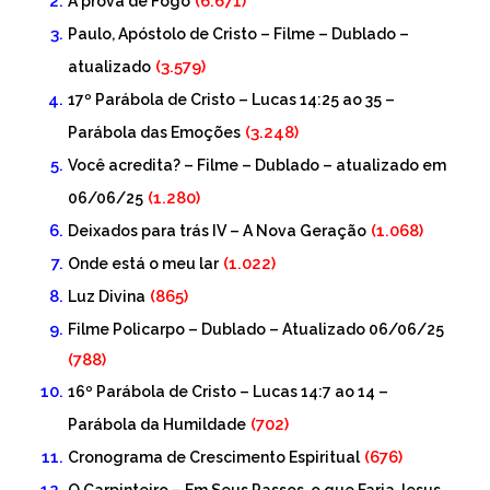
(6.671)
Á prova de Fogo
Paulo, Apóstolo de Cristo – Filme – Dublado –
(3.579)
atualizado
17º Parábola de Cristo – Lucas 14:25 ao 35 –
(3.248)
Parábola das Emoções
Você acredita? – Filme – Dublado – atualizado em
(1.280)
06/06/25
(1.068)
Deixados para trás IV – A Nova Geração
(1.022)
Onde está o meu lar
(865)
Luz Divina
Filme Policarpo – Dublado – Atualizado 06/06/25
(788)
16º Parábola de Cristo – Lucas 14:7 ao 14 –
(702)
Parábola da Humildade
(676)
Cronograma de Crescimento Espiritual