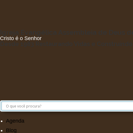
Igreja Evangélica Assembleia de Deus 
Cristo é o Senhor
Desde 1983 Restaurando Vidas e Construind
Agenda
Blog