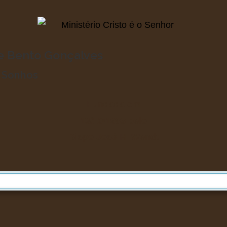
de Bento Gonçalves
o Sonhos
Fundada em
13/10/1983
pelo
Bispo José H. Wendt