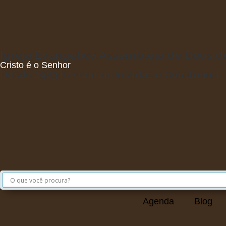
Igreja Evangélica Assembleia de Deus 
Cristo é o Senhor
Desde 1983 Restaurando Vidas e Construind
Agenda
Blog