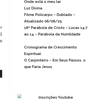
Onde está o meu lar
(1.022)
Luz Divina
(865)
Filme Policarpo – Dublado –
Atualizado 06/06/25
(788)
16º Parábola de Cristo – Lucas 14:7
ao 14 – Parábola da Humildade
:1
(702)
lo
Cronograma de Crescimento
Espiritual
(676)
O Carpinteiro – Em Seus Passos, o
que Faria Jesus
(653)