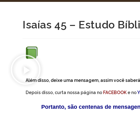
Isaías 45 – Estudo Bíbl
Preletor:
Bispo Leandro Leão
Além disso, deixe uma mensagem, assim você saberá 
Depois disso, curta nossa página no
FACEBOOK
e no
Portanto, são centenas de mensage
você tirar suas dúvidas na bíblia.