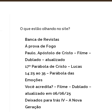
O que estão olhando no site?
Banca de Revistas
(18.659)
Á prova de Fogo
(6.671)
Paulo, Apóstolo de Cristo – Filme –
Dublado – atualizado
(3.578)
17º Parábola de Cristo – Lucas
14:25 ao 35 – Parábola das
Emoções
(3.247)
Você acredita? – Filme – Dublado –
atualizado em 06/06/25
(1.279)
Deixados para trás IV – A Nova
Geração
(1.066)