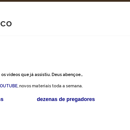
ico
os vídeos que já assistiu. Deus abençoe…
YOUTUBE
, novos materiais toda a semana.
ns
disponíveis e
dezenas de pregadores
para ajudar