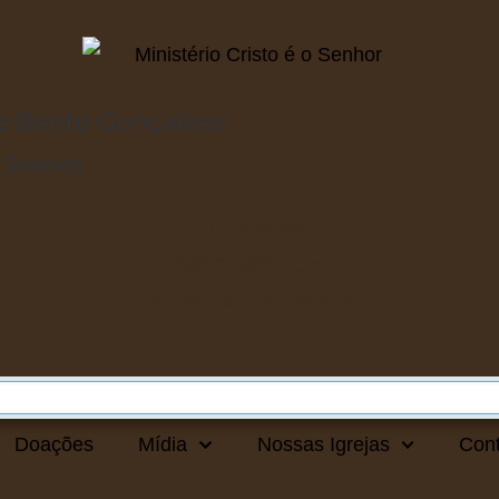
de Bento Gonçalves
o Sonhos
Fundada em
13/10/1983
pelo
Bispo José H. Wendt
Doações
Mídia
Nossas Igrejas
Con