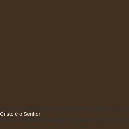
Igreja Evangélica Assembleia de Deus 
Cristo é o Senhor
Desde 1983 Restaurando Vidas e Construind