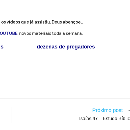
os vídeos que já assistiu. Deus abençoe…
YOUTUBE
, novos materiais toda a semana.
ns
disponíveis e
dezenas de pregadores
para ajudar
Próximo post
Isaías 47 – Estudo Bíbli