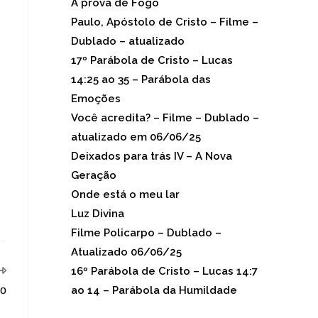
Á prova de Fogo
(6.671)
Paulo, Apóstolo de Cristo – Filme –
Dublado – atualizado
(3.579)
17º Parábola de Cristo – Lucas
14:25 ao 35 – Parábola das
Emoções
(3.248)
Você acredita? – Filme – Dublado –
atualizado em 06/06/25
(1.280)
Deixados para trás IV – A Nova
Geração
(1.068)
Onde está o meu lar
(1.022)
Luz Divina
(865)
Filme Policarpo – Dublado –
Atualizado 06/06/25
(788)
16º Parábola de Cristo – Lucas 14:7
ao 14 – Parábola da Humildade
co
(702)