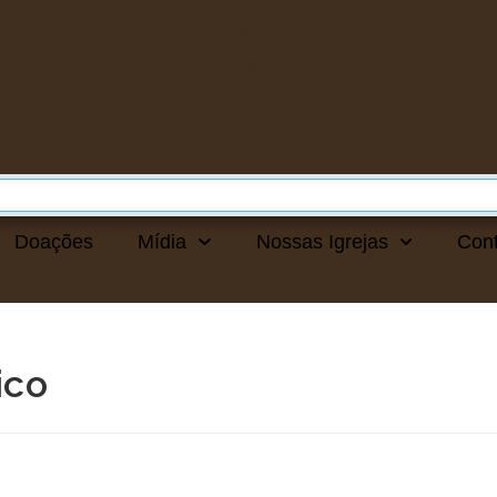
Fundada em
13/10/1983
pelo
Bispo José H. Wendt
Doações
Mídia
Nossas Igrejas
Con
ico