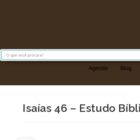
Agenda
Blog
Isaías 46 – Estudo Bíbl
Preletor:
Bispo Leandro Leão