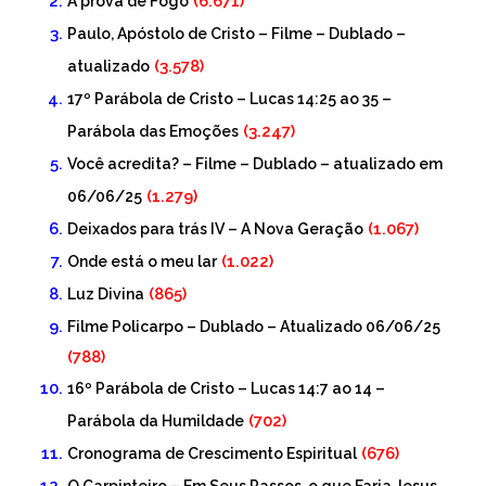
(6.671)
Á prova de Fogo
Paulo, Apóstolo de Cristo – Filme – Dublado –
(3.578)
atualizado
17º Parábola de Cristo – Lucas 14:25 ao 35 –
(3.247)
Parábola das Emoções
Você acredita? – Filme – Dublado – atualizado em
(1.279)
06/06/25
(1.067)
Deixados para trás IV – A Nova Geração
(1.022)
Onde está o meu lar
(865)
Luz Divina
Filme Policarpo – Dublado – Atualizado 06/06/25
(788)
16º Parábola de Cristo – Lucas 14:7 ao 14 –
(702)
Parábola da Humildade
(676)
Cronograma de Crescimento Espiritual