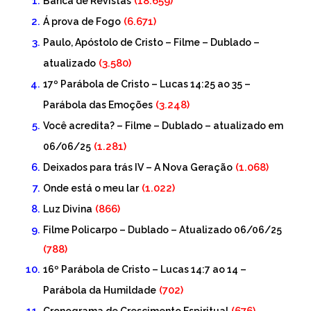
(18.659)
Banca de Revistas
(6.671)
Á prova de Fogo
Paulo, Apóstolo de Cristo – Filme – Dublado –
(3.580)
atualizado
17º Parábola de Cristo – Lucas 14:25 ao 35 –
(3.248)
Parábola das Emoções
Você acredita? – Filme – Dublado – atualizado em
(1.281)
06/06/25
(1.068)
Deixados para trás IV – A Nova Geração
(1.022)
Onde está o meu lar
(866)
Luz Divina
Filme Policarpo – Dublado – Atualizado 06/06/25
(788)
16º Parábola de Cristo – Lucas 14:7 ao 14 –
(702)
Parábola da Humildade