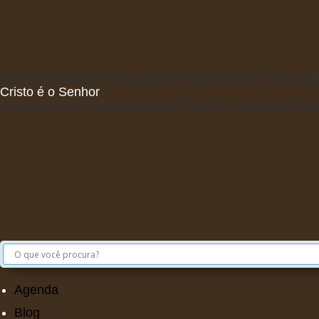
Igreja Evangélica Assembleia de Deus 
Cristo é o Senhor
Desde 1983 Restaurando Vidas e Construind
Agenda
Blog