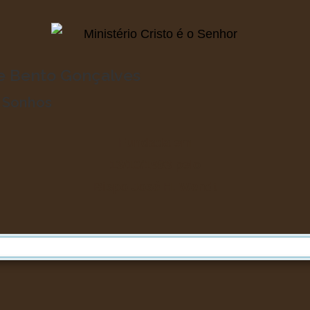
de Bento Gonçalves
o Sonhos
Fundada em
13/10/1983
pelo
Bispo José H. Wendt