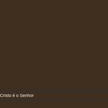
Igreja Evangélica Assembleia de Deus 
Cristo é o Senhor
Desde 1983 Restaurando Vidas e Construind