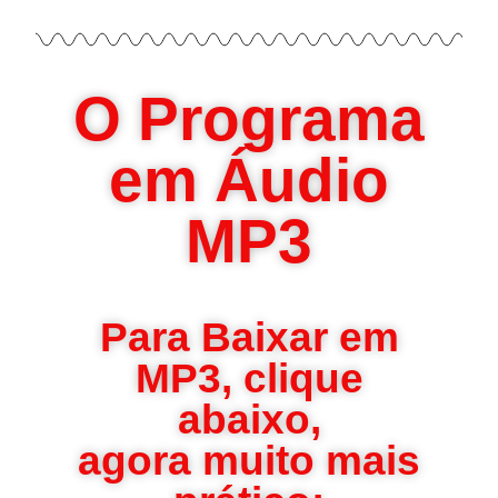
O Programa
em Áudio
MP3
Para Baixar em
MP3, clique
abaixo,
agora muito mais