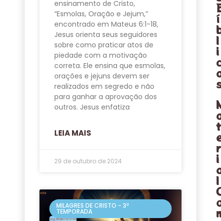
ensinamento de Cristo,
“Esmolas, Oração e Jejum,”
í
encontrado em Mateus 6:1-18,
Jesus orienta seus seguidores
l
sobre como praticar atos de
i
piedade com a motivação
correta. Ele ensina que esmolas,
orações e jejuns devem ser
realizados em segredo e não
para ganhar a aprovação dos
outros. Jesus enfatiza
LEIA MAIS
i
29 de outubro de 2024
l
MILAGRES DE CRISTO - 3º
TEMPORADA