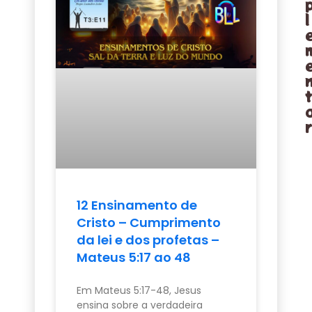
l
12 Ensinamento de
Cristo – Cumprimento
da lei e dos profetas –
Mateus 5:17 ao 48
Em Mateus 5:17-48, Jesus
ensina sobre a verdadeira