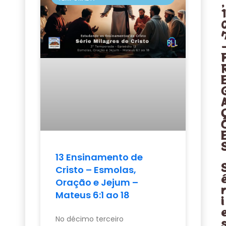
,
1
13 Ensinamento de
Cristo – Esmolas,
Oração e Jejum –
Mateus 6:1 ao 18
i
No décimo terceiro