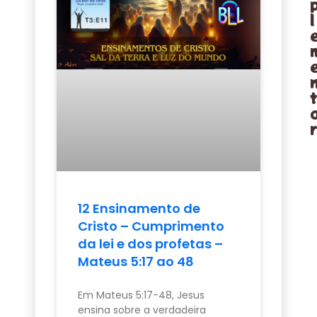
l
12 Ensinamento de
Cristo – Cumprimento
da lei e dos profetas –
Mateus 5:17 ao 48
Em Mateus 5:17-48, Jesus
ensina sobre a verdadeira