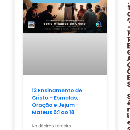
,
1
13 Ensinamento de
Cristo – Esmolas,
Oração e Jejum –
Mateus 6:1 ao 18
i
No décimo terceiro