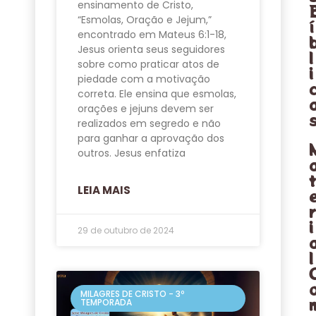
ensinamento de Cristo,
“Esmolas, Oração e Jejum,”
í
encontrado em Mateus 6:1-18,
Jesus orienta seus seguidores
l
sobre como praticar atos de
i
piedade com a motivação
correta. Ele ensina que esmolas,
orações e jejuns devem ser
realizados em segredo e não
para ganhar a aprovação dos
outros. Jesus enfatiza
LEIA MAIS
i
29 de outubro de 2024
l
MILAGRES DE CRISTO - 3º
TEMPORADA