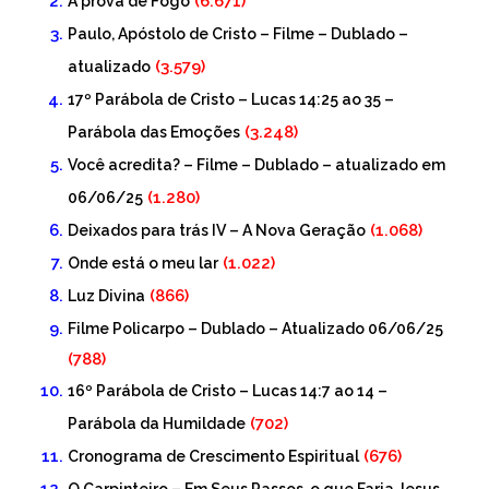
(6.671)
Á prova de Fogo
Paulo, Apóstolo de Cristo – Filme – Dublado –
(3.579)
atualizado
17º Parábola de Cristo – Lucas 14:25 ao 35 –
(3.248)
Parábola das Emoções
Você acredita? – Filme – Dublado – atualizado em
(1.280)
06/06/25
(1.068)
Deixados para trás IV – A Nova Geração
(1.022)
Onde está o meu lar
(866)
Luz Divina
Filme Policarpo – Dublado – Atualizado 06/06/25
(788)
16º Parábola de Cristo – Lucas 14:7 ao 14 –
(702)
Parábola da Humildade
(676)
Cronograma de Crescimento Espiritual