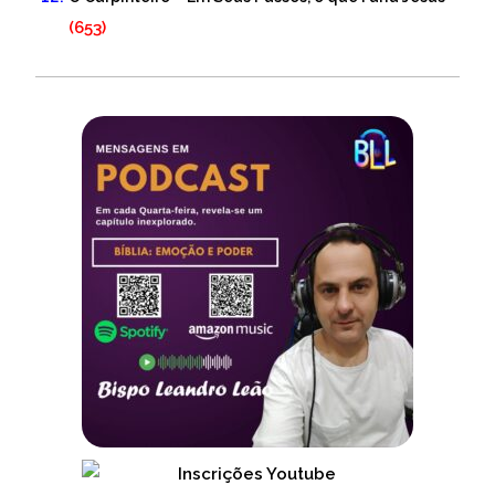
(653)