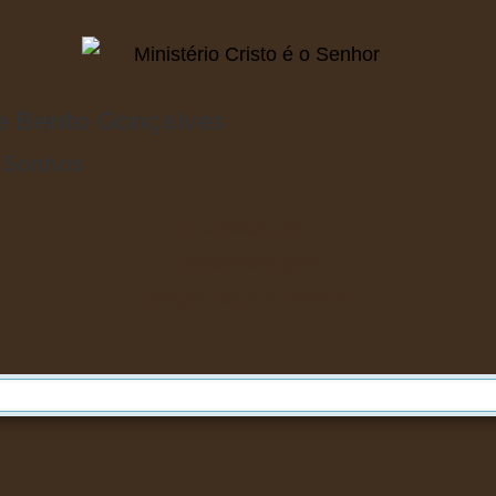
de Bento Gonçalves
o Sonhos
Fundada em
13/10/1983
pelo
Bispo José H. Wendt