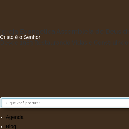
Igreja Evangélica Assembleia de Deus 
Cristo é o Senhor
Desde 1983 Restaurando Vidas e Construind
Agenda
Blog