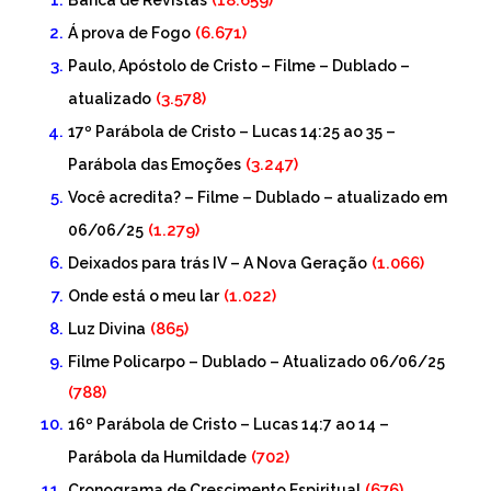
(18.659)
Banca de Revistas
(6.671)
Á prova de Fogo
Paulo, Apóstolo de Cristo – Filme – Dublado –
(3.578)
atualizado
17º Parábola de Cristo – Lucas 14:25 ao 35 –
(3.247)
Parábola das Emoções
Você acredita? – Filme – Dublado – atualizado em
(1.279)
06/06/25
(1.066)
Deixados para trás IV – A Nova Geração
(1.022)
Onde está o meu lar
(865)
Luz Divina
Filme Policarpo – Dublado – Atualizado 06/06/25
(788)
16º Parábola de Cristo – Lucas 14:7 ao 14 –
(702)
Parábola da Humildade
(676)
Cronograma de Crescimento Espiritual